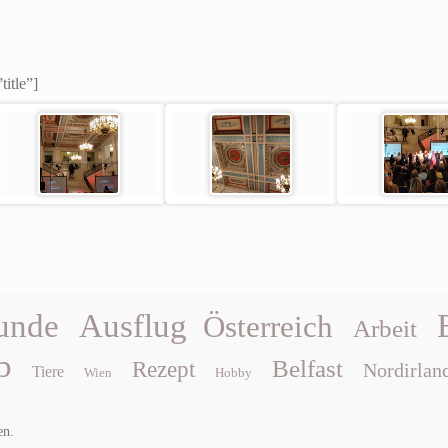
title”]
unde
Ausflug
Österreich
Arbeit
b
Belfast
Rezept
Nordirlan
Tiere
Wien
Hobby
en.