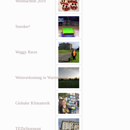
Weihnachten 2019
Snooker!
Waggy Races
Weinverkostung in Warrenpoint
Globaler Klimastreik
TEDxStormont