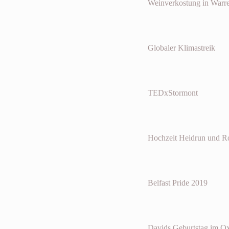
Weinverkostung in Warr
Globaler Klimastreik
TEDxStormont
Hochzeit Heidrun und 
Belfast Pride 2019
Davids Geburtstag im O