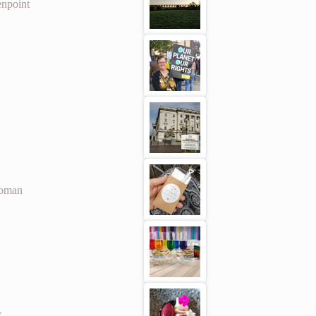
enpoint
Roman
x