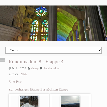
Rundumadum 8 - Etappe 3
Jan 11, 2026
cheesy
Rundumadum
Zurück:
2026
Zum Post
Zur vorherigen Etappe
Zur nächsten Etappe