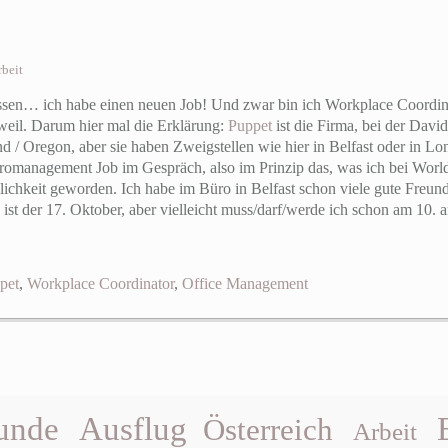
rbeit
wissen… ich habe einen neuen Job! Und zwar bin ich Workplace Coordin
 weil. Darum hier mal die Erklärung:
Puppet
ist die Firma, bei der David 
nd / Oregon, aber sie haben Zweigstellen wie hier in Belfast oder in Lon
romanagement Job im Gespräch, also im Prinzip das, was ich bei Worl
rklichkeit geworden. Ich habe im Büro in Belfast schon viele gute Freun
ag ist der 17. Oktober, aber vielleicht muss/darf/werde ich schon am 10.
pet
,
Workplace Coordinator
,
Office Management
unde
Ausflug
Österreich
Arbeit