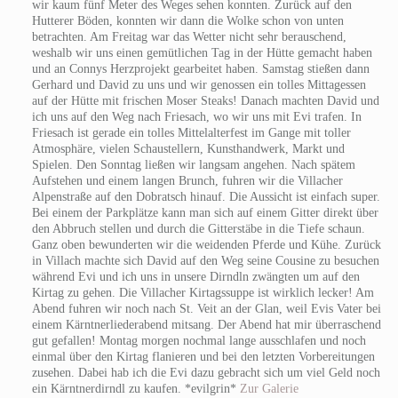
wir kaum fünf Meter des Weges sehen konnten. Zurück auf den
Hutterer Böden, konnten wir dann die Wolke schon von unten
betrachten. Am Freitag war das Wetter nicht sehr berauschend,
weshalb wir uns einen gemütlichen Tag in der Hütte gemacht haben
und an Connys Herzprojekt gearbeitet haben. Samstag stießen dann
Gerhard und David zu uns und wir genossen ein tolles Mittagessen
auf der Hütte mit frischen Moser Steaks! Danach machten David und
ich uns auf den Weg nach Friesach, wo wir uns mit Evi trafen. In
Friesach ist gerade ein tolles Mittelalterfest im Gange mit toller
Atmosphäre, vielen Schaustellern, Kunsthandwerk, Markt und
Spielen. Den Sonntag ließen wir langsam angehen. Nach spätem
Aufstehen und einem langen Brunch, fuhren wir die Villacher
Alpenstraße auf den Dobratsch hinauf. Die Aussicht ist einfach super.
Bei einem der Parkplätze kann man sich auf einem Gitter direkt über
den Abbruch stellen und durch die Gitterstäbe in die Tiefe schaun.
Ganz oben bewunderten wir die weidenden Pferde und Kühe. Zurück
in Villach machte sich David auf den Weg seine Cousine zu besuchen
während Evi und ich uns in unsere Dirndln zwängten um auf den
Kirtag zu gehen. Die Villacher Kirtagssuppe ist wirklich lecker! Am
Abend fuhren wir noch nach St. Veit an der Glan, weil Evis Vater bei
einem Kärntnerliederabend mitsang. Der Abend hat mir überraschend
gut gefallen! Montag morgen nochmal lange ausschlafen und noch
einmal über den Kirtag flanieren und bei den letzten Vorbereitungen
zusehen. Dabei hab ich die Evi dazu gebracht sich um viel Geld noch
ein Kärntnerdirndl zu kaufen. *evilgrin*
Zur Galerie