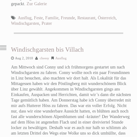
gepackt.
Zur Galerie
Ausflug
,
Feste
,
Familie
,
Freunde
,
Restaurant
,
Österreich
,
Windischgarsten
,
Prater
Windischgarsten bis Villach
Aug 2, 2010
cheesy
Ausflug
Am Mittwoch sind Conny und ich frühmorgens gestartet um nach
Windischgarsten zu fahren. Conny wollte noch ein paar Freundinnen
in Linz besuchen, also machten wir dort halt. Als Lokalität für das
Mittagessen haben wir den Pöstlingberg mit wunderschönem Blick
über Linz gewählt. Angekommen in Windischgarsten gings ans
Einkaufen, Auspacken und Herrichten, damit wir’s dann die nächsten
Tage gemütlich haben. Am Donnerstag habe ich Conny überredet mit
mir aufs Hutterer Höss zu fahren. Das war ein voller Erfolg. Nicht
nur, dass wir eine wunderbare Aussicht hatten, es blühten auch noch
fast alle wunderschönen Alpenblumen und -kräuter! Der Wanderweg
auf dem Höss ist angenehm Flach und in einer dreiviertel Stunde
locker zu bewältigen. Deshalb war es auch nur halb so schlimm als
am letzten Drittel des Wegs eine Wolke uns so dick umhüllte, dass