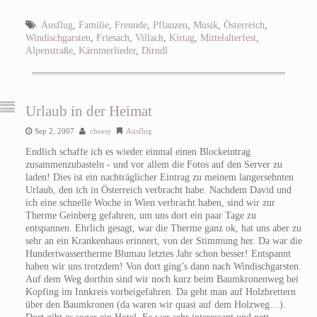
Ausflug
,
Familie
,
Freunde
,
Pflanzen
,
Musik
,
Österreich
,
Windischgarsten
,
Friesach
,
Villach
,
Kirtag
,
Mittelalterfest
,
Alpenstraße
,
Kärntnerlieder
,
Dirndl
Urlaub in der Heimat
Sep 2, 2007
cheesy
Ausflug
Endlich schaffe ich es wieder einmal einen Blockeintrag
zusammenzubasteln - und vor allem die Fotos auf den Server zu
laden! Dies ist ein nachträglicher Eintrag zu meinem langersehnten
Urlaub, den ich in Österreich verbracht habe. Nachdem David und
ich eine schnelle Woche in Wien verbracht haben, sind wir zur
Therme Geinberg gefahren, um uns dort ein paar Tage zu
entspannen. Ehrlich gesagt, war die Therme ganz ok, hat uns aber zu
sehr an ein Krankenhaus erinnert, von der Stimmung her. Da war die
Hundertwassertherme Blumau letztes Jahr schon besser! Entspannt
haben wir uns trotzdem! Von dort ging’s dann nach Windischgarsten.
Auf dem Weg dorthin sind wir noch kurz beim Baumkronenweg bei
Kopfing im Innkreis vorbeigefahren. Da geht man auf Holzbrettern
über den Baumkronen (da waren wir quasi auf dem Holzweg…).