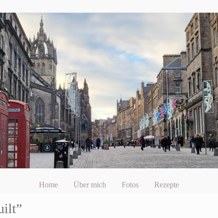
Home
Über mich
Fotos
Rezepte
ilt”