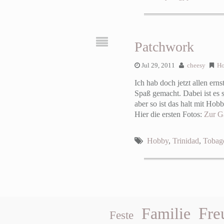
Patchwork
Jul 29, 2011
cheesy
H
Ich hab doch jetzt allen er
Spaß gemacht. Dabei ist es 
aber so ist das halt mit Hob
Hier die ersten Fotos:
Zur Ga
Hobby
,
Trinidad
,
Tobag
Fre
Familie
Feste