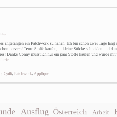
obby
nstes angefangen ein Patchwork zu nähen. Ich bin schon zwei Tage lang 
schon pervers! Teure Stoffe kaufen, in kleine Stücke schneiden und 
bies! Danke Conny musst ich nur ein paar Stoffe kaufen und wurde mit v
lerie
o
,
Quilt
,
Patchwork
,
Applique
unde
Ausflug
Österreich
Arbeit