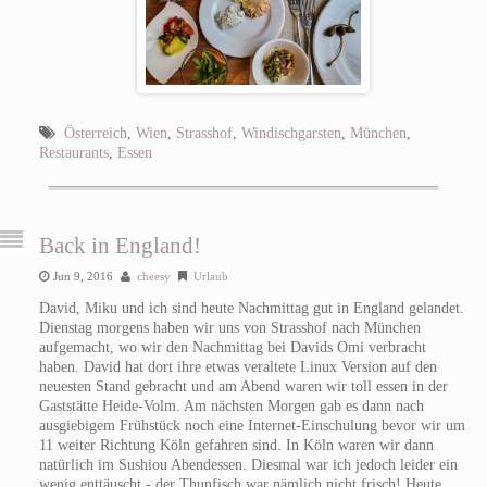
Österreich
,
Wien
,
Strasshof
,
Windischgarsten
,
München
,
Restaurants
,
Essen
Back in England!
Jun 9, 2016
cheesy
Urlaub
David, Miku und ich sind heute Nachmittag gut in England gelandet.
Dienstag morgens haben wir uns von Strasshof nach München
aufgemacht, wo wir den Nachmittag bei Davids Omi verbracht
haben. David hat dort ihre etwas veraltete Linux Version auf den
neuesten Stand gebracht und am Abend waren wir toll essen in der
Gaststätte Heide-Volm. Am nächsten Morgen gab es dann nach
ausgiebigem Frühstück noch eine Internet-Einschulung bevor wir um
11 weiter Richtung Köln gefahren sind. In Köln waren wir dann
natürlich im Sushiou Abendessen. Diesmal war ich jedoch leider ein
wenig enttäuscht - der Thunfisch war nämlich nicht frisch! Heute