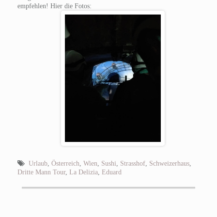
empfehlen! Hier die Fotos:
Urlaub
,
Österreich
,
Wien
,
Sushi
,
Strasshof
,
Schweizerhaus
,
Dritte Mann Tour
,
La Delizia
,
Eduard