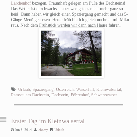
Lärchenhof
bezogen. Traumhaft gelegen am Fuße des Dachsteins!
Das Wetter ist durchwachsen aber wenigstens nicht mehr ganz so
heiß! Dann haben wir gleich einen Spaziergang gemacht und das 5-
Gänge-Menü genossen. Heute früh bin ich gleich nochmal mit Miku
raus. Nach dem Frühstück werden wir dann nach Hause fahren.
Urlaub
,
Spaziergang
,
Österreich
,
Wasserfall
,
Kleinwalsertal
,
Ramsau am Dachstein
,
Dachstein
,
Föhrenhof
,
Schwarzwasser
Erster Tag im Kleinwalsertal
Jun 8, 2014
cheesy
Urlaub