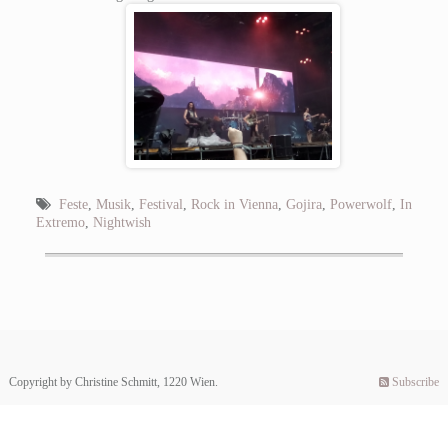
Feste
,
Musik
,
Festival
,
Rock in Vienna
,
Gojira
,
Powerwolf
,
In
Extremo
,
Nightwish
Copyright by Christine Schmitt, 1220 Wien.
Subscribe