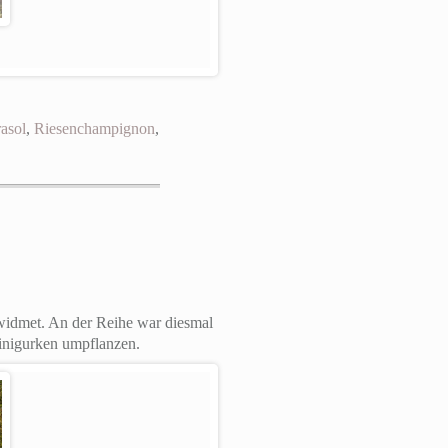
asol
,
Riesenchampignon
,
ewidmet.
An der Reihe war diesmal
inigurken umpflanzen.