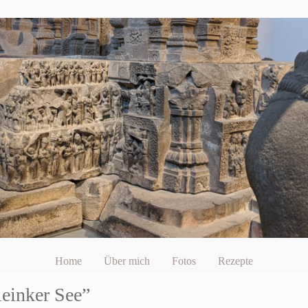
Home
Über mich
Fotos
Rezepte
leinker See”