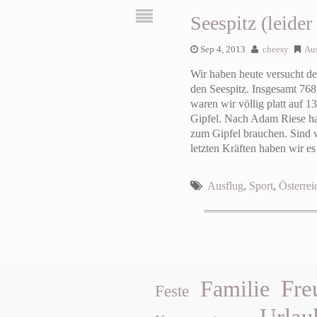
Seespitz (leider
Sep 4, 2013
cheesy
Au
Wir haben heute versucht de
den Seespitz. Insgesamt 768
waren wir völlig platt auf
Gipfel. Nach Adam Riese ha
zum Gipfel brauchen. Sind w
letzten Kräften haben wir 
Ausflug
,
Sport
,
Österrei
Fre
Familie
Feste
Urlau