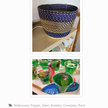
Halloween
,
Puppet
,
Joker
,
Kostüm
,
Gewinner
,
Party