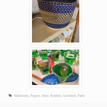
Halloween
,
Puppet
,
Joker
,
Kostüm
,
Gewinner
,
Party