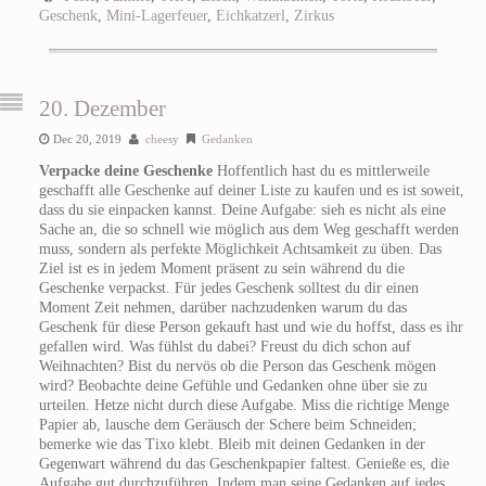
Geschenk
,
Mini-Lagerfeuer
,
Eichkatzerl
,
Zirkus
20. Dezember
Dec 20, 2019
cheesy
Gedanken
Verpacke deine Geschenke
Hoffentlich hast du es mittlerweile
geschafft alle Geschenke auf deiner Liste zu kaufen und es ist soweit,
dass du sie einpacken kannst. Deine Aufgabe: sieh es nicht als eine
Sache an, die so schnell wie möglich aus dem Weg geschafft werden
muss, sondern als perfekte Möglichkeit Achtsamkeit zu üben. Das
Ziel ist es in jedem Moment präsent zu sein während du die
Geschenke verpackst. Für jedes Geschenk solltest du dir einen
Moment Zeit nehmen, darüber nachzudenken warum du das
Geschenk für diese Person gekauft hast und wie du hoffst, dass es ihr
gefallen wird. Was fühlst du dabei? Freust du dich schon auf
Weihnachten? Bist du nervös ob die Person das Geschenk mögen
wird? Beobachte deine Gefühle und Gedanken ohne über sie zu
urteilen. Hetze nicht durch diese Aufgabe. Miss die richtige Menge
Papier ab, lausche dem Geräusch der Schere beim Schneiden;
bemerke wie das Tixo klebt. Bleib mit deinen Gedanken in der
Gegenwart während du das Geschenkpapier faltest. Genieße es, die
Aufgabe gut durchzuführen. Indem man seine Gedanken auf jedes