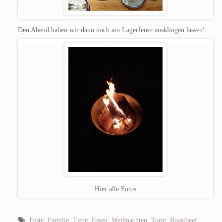
Den Abend haben wir dann noch am Lagerfeuer ausklingen lassen!
Hier alle Fotos
Feste
,
Familie
,
Tiere
,
Essen
,
Weihnachten
,
Torte
,
Roastbeef
,