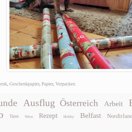
henk
,
Geschenkpapier
,
Papier
,
Verpacken
unde
Ausflug
Österreich
Arbeit
b
Belfast
Rezept
Nordirlan
Tiere
Wien
Hobby