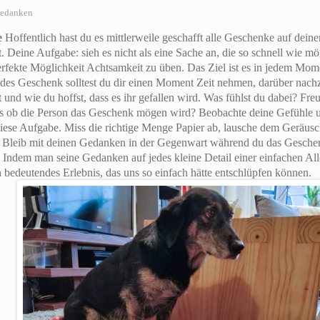
edanken
e
Hoffentlich hast du es mittlerweile geschafft alle Geschenke auf deiner
t. Deine Aufgabe: sieh es nicht als eine Sache an, die so schnell wie 
rfekte Möglichkeit Achtsamkeit zu üben. Das Ziel ist es in jedem Mom
edes Geschenk solltest du dir einen Moment Zeit nehmen, darüber na
t und wie du hoffst, dass es ihr gefallen wird. Was fühlst du dabei? Fre
s ob die Person das Geschenk mögen wird? Beobachte deine Gefühle 
 diese Aufgabe. Miss die richtige Menge Papier ab, lausche dem Geräus
 Bleib mit deinen Gedanken in der Gegenwart während du das Geschenkp
Indem man seine Gedanken auf jedes kleine Detail einer einfachen Alle
in bedeutendes Erlebnis, das uns so einfach hätte entschlüpfen können.