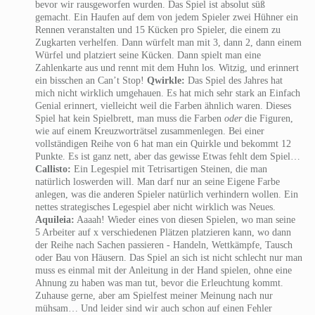
bevor wir rausgeworfen wurden. Das Spiel ist absolut süß
gemacht. Ein Haufen auf dem von jedem Spieler zwei Hühner ein
Rennen veranstalten und 15 Kücken pro Spieler, die einem zu
Zugkarten verhelfen. Dann würfelt man mit 3, dann 2, dann einem
Würfel und platziert seine Kücken. Dann spielt man eine
Zahlenkarte aus und rennt mit dem Huhn los. Witzig, und erinnert
ein bisschen an Can’t Stop!
Qwirkle:
Das Spiel des Jahres hat
mich nicht wirklich umgehauen. Es hat mich sehr stark an Einfach
Genial erinnert, vielleicht weil die Farben ähnlich waren. Dieses
Spiel hat kein Spielbrett, man muss die Farben
oder
die Figuren,
wie auf einem Kreuzworträtsel zusammenlegen. Bei einer
vollständigen Reihe von 6 hat man ein Quirkle und bekommt 12
Punkte. Es ist ganz nett, aber das gewisse Etwas fehlt dem Spiel…
Callisto:
Ein Legespiel mit Tetrisartigen Steinen, die man
natürlich loswerden will. Man darf nur an seine Eigene Farbe
anlegen, was die anderen Spieler natürlich verhindern wollen. Ein
nettes strategisches Legespiel aber nicht wirklich was Neues.
Aquileia:
Aaaah! Wieder eines von diesen Spielen, wo man seine
5 Arbeiter auf x verschiedenen Plätzen platzieren kann, wo dann
der Reihe nach Sachen passieren - Handeln, Wettkämpfe, Tausch
oder Bau von Häusern. Das Spiel an sich ist nicht schlecht nur man
muss es einmal mit der Anleitung in der Hand spielen, ohne eine
Ahnung zu haben was man tut, bevor die Erleuchtung kommt.
Zuhause gerne, aber am Spielfest meiner Meinung nach nur
mühsam… Und leider sind wir auch schon auf einen Fehler