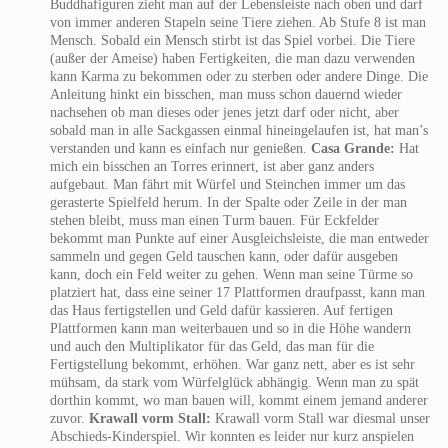
Buddhafiguren zieht man auf der Lebensleiste nach oben und darf
von immer anderen Stapeln seine Tiere ziehen. Ab Stufe 8 ist man
Mensch. Sobald ein Mensch stirbt ist das Spiel vorbei. Die Tiere
(außer der Ameise) haben Fertigkeiten, die man dazu verwenden
kann Karma zu bekommen oder zu sterben oder andere Dinge. Die
Anleitung hinkt ein bisschen, man muss schon dauernd wieder
nachsehen ob man dieses oder jenes jetzt darf oder nicht, aber
sobald man in alle Sackgassen einmal hineingelaufen ist, hat man’s
verstanden und kann es einfach nur genießen.
Casa Grande:
Hat
mich ein bisschen an Torres erinnert, ist aber ganz anders
aufgebaut. Man fährt mit Würfel und Steinchen immer um das
gerasterte Spielfeld herum. In der Spalte oder Zeile in der man
stehen bleibt, muss man einen Turm bauen. Für Eckfelder
bekommt man Punkte auf einer Ausgleichsleiste, die man entweder
sammeln und gegen Geld tauschen kann, oder dafür ausgeben
kann, doch ein Feld weiter zu gehen. Wenn man seine Türme so
platziert hat, dass eine seiner 17 Plattformen draufpasst, kann man
das Haus fertigstellen und Geld dafür kassieren. Auf fertigen
Plattformen kann man weiterbauen und so in die Höhe wandern
und auch den Multiplikator für das Geld, das man für die
Fertigstellung bekommt, erhöhen. War ganz nett, aber es ist sehr
mühsam, da stark vom Würfelglück abhängig. Wenn man zu spät
dorthin kommt, wo man bauen will, kommt einem jemand anderer
zuvor.
Krawall vorm Stall:
Krawall vorm Stall war diesmal unser
Abschieds-Kinderspiel. Wir konnten es leider nur kurz anspielen