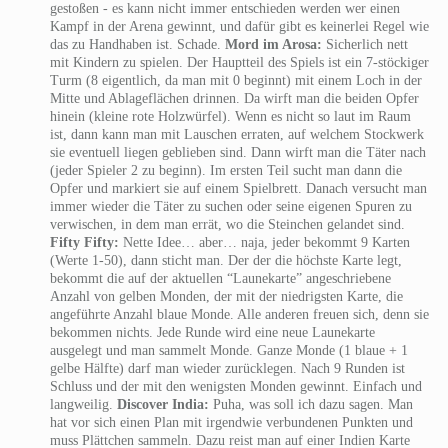
gestoßen - es kann nicht immer entschieden werden wer einen
Kampf in der Arena gewinnt, und dafür gibt es keinerlei Regel wie
das zu Handhaben ist. Schade.
Mord im Arosa:
Sicherlich nett
mit Kindern zu spielen. Der Hauptteil des Spiels ist ein 7-stöckiger
Turm (8 eigentlich, da man mit 0 beginnt) mit einem Loch in der
Mitte und Ablageflächen drinnen. Da wirft man die beiden Opfer
hinein (kleine rote Holzwürfel). Wenn es nicht so laut im Raum
ist, dann kann man mit Lauschen erraten, auf welchem Stockwerk
sie eventuell liegen geblieben sind. Dann wirft man die Täter nach
(jeder Spieler 2 zu beginn). Im ersten Teil sucht man dann die
Opfer und markiert sie auf einem Spielbrett. Danach versucht man
immer wieder die Täter zu suchen oder seine eigenen Spuren zu
verwischen, in dem man errät, wo die Steinchen gelandet sind.
Fifty Fifty:
Nette Idee… aber… naja, jeder bekommt 9 Karten
(Werte 1-50), dann sticht man. Der der die höchste Karte legt,
bekommt die auf der aktuellen “Launekarte” angeschriebene
Anzahl von gelben Monden, der mit der niedrigsten Karte, die
angeführte Anzahl blaue Monde. Alle anderen freuen sich, denn sie
bekommen nichts. Jede Runde wird eine neue Launekarte
ausgelegt und man sammelt Monde. Ganze Monde (1 blaue + 1
gelbe Hälfte) darf man wieder zurücklegen. Nach 9 Runden ist
Schluss und der mit den wenigsten Monden gewinnt. Einfach und
langweilig.
Discover India:
Puha, was soll ich dazu sagen. Man
hat vor sich einen Plan mit irgendwie verbundenen Punkten und
muss Plättchen sammeln. Dazu reist man auf einer Indien Karte