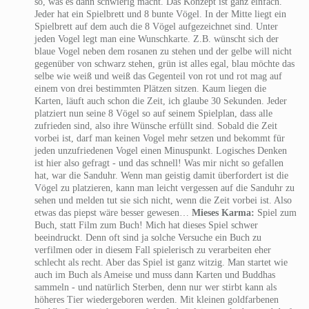
so, was es dann schwierig macht. Das Konzept ist ganz einfach.
Jeder hat ein Spielbrett und 8 bunte Vögel. In der Mitte liegt ein
Spielbrett auf dem auch die 8 Vögel aufgezeichnet sind. Unter
jeden Vogel legt man eine Wunschkarte. Z.B. wünscht sich der
blaue Vogel neben dem rosanen zu stehen und der gelbe will nicht
gegenüber von schwarz stehen, grün ist alles egal, blau möchte das
selbe wie weiß und weiß das Gegenteil von rot und rot mag auf
einem von drei bestimmten Plätzen sitzen. Kaum liegen die
Karten, läuft auch schon die Zeit, ich glaube 30 Sekunden. Jeder
platziert nun seine 8 Vögel so auf seinem Spielplan, dass alle
zufrieden sind, also ihre Wünsche erfüllt sind. Sobald die Zeit
vorbei ist, darf man keinen Vogel mehr setzen und bekommt für
jeden unzufriedenen Vogel einen Minuspunkt. Logisches Denken
ist hier also gefragt - und das schnell! Was mir nicht so gefallen
hat, war die Sanduhr. Wenn man geistig damit überfordert ist die
Vögel zu platzieren, kann man leicht vergessen auf die Sanduhr zu
sehen und melden tut sie sich nicht, wenn die Zeit vorbei ist. Also
etwas das piepst wäre besser gewesen…
Mieses Karma:
Spiel zum
Buch, statt Film zum Buch! Mich hat dieses Spiel schwer
beeindruckt. Denn oft sind ja solche Versuche ein Buch zu
verfilmen oder in diesem Fall spielerisch zu verarbeiten eher
schlecht als recht. Aber das Spiel ist ganz witzig. Man startet wie
auch im Buch als Ameise und muss dann Karten und Buddhas
sammeln - und natürlich Sterben, denn nur wer stirbt kann als
höheres Tier wiedergeboren werden. Mit kleinen goldfarbenen