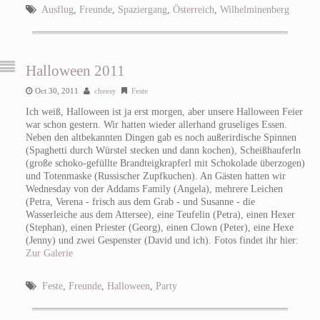
Ausflug
,
Freunde
,
Spaziergang
,
Österreich
,
Wilhelminenberg
Halloween 2011
Oct 30, 2011
cheesy
Feste
Ich weiß, Halloween ist ja erst morgen, aber unsere Halloween Feier
war schon gestern. Wir hatten wieder allerhand gruseliges Essen.
Neben den altbekannten Dingen gab es noch außerirdische Spinnen
(Spaghetti durch Würstel stecken und dann kochen), Scheißhauferln
(große schoko-gefüllte Brandteigkrapferl mit Schokolade überzogen)
und Totenmaske (Russischer Zupfkuchen). An Gästen hatten wir
Wednesday von der Addams Family (Angela), mehrere Leichen
(Petra, Verena - frisch aus dem Grab - und Susanne - die
Wasserleiche aus dem Attersee), eine Teufelin (Petra), einen Hexer
(Stephan), einen Priester (Georg), einen Clown (Peter), eine Hexe
(Jenny) und zwei Gespenster (David und ich). Fotos findet ihr hier:
Zur Galerie
Feste
,
Freunde
,
Halloween
,
Party