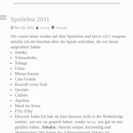
Spielefest 2011
Nov 20, 2011
cheesy
Freunde
Wir waren heuer wieder auf dem Spielefest und bevor ich’s vergesse
möchte ich ein bisschen über die Spiele schreiben, die wir heuer
ausprobiert haben:
Jishaku
Tohuwabohu
Tobago
Uluru
Mieses Karma
Casa Grande
Krawall vorm Stall
Qwirkle
Callisto
Aquileia
Mord im Arosa
Fifty Fifty
Discover India Ich hab sie jetzt bewusst nicht in der Reihenfolge
sortiert, wie wir sie gespielt haben, sonder so ca. wie gut sie mir
gefallen haben.
Jishaku:
Absolut simpel, kurzweilig und
idiotensicher! Wir haben das 2-Personenspiel Jishaku als