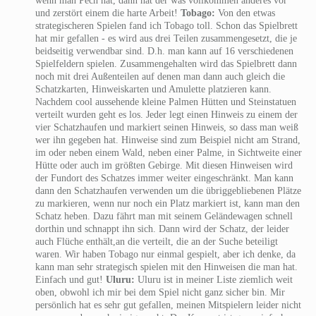
wenn man Pech hat, dann hat der was vollkommen anderes vor
und zerstört einem die harte Arbeit!
Tobago:
Von den etwas
strategischeren Spielen fand ich Tobago toll. Schon das Spielbrett
hat mir gefallen - es wird aus drei Teilen zusammengesetzt, die je
beidseitig verwendbar sind. D.h. man kann auf 16 verschiedenen
Spielfeldern spielen. Zusammengehalten wird das Spielbrett dann
noch mit drei Außenteilen auf denen man dann auch gleich die
Schatzkarten, Hinweiskarten und Amulette platzieren kann.
Nachdem cool aussehende kleine Palmen Hütten und Steinstatuen
verteilt wurden geht es los. Jeder legt einen Hinweis zu einem der
vier Schatzhaufen und markiert seinen Hinweis, so dass man weiß
wer ihn gegeben hat. Hinweise sind zum Beispiel nicht am Strand,
im oder neben einem Wald, neben einer Palme, in Sichtweite einer
Hütte oder auch im größten Gebirge. Mit diesen Hinweisen wird
der Fundort des Schatzes immer weiter eingeschränkt. Man kann
dann den Schatzhaufen verwenden um die übriggebliebenen Plätze
zu markieren, wenn nur noch ein Platz markiert ist, kann man den
Schatz heben. Dazu fährt man mit seinem Geländewagen schnell
dorthin und schnappt ihn sich. Dann wird der Schatz, der leider
auch Flüche enthält,an die verteilt, die an der Suche beteiligt
waren. Wir haben Tobago nur einmal gespielt, aber ich denke, da
kann man sehr strategisch spielen mit den Hinweisen die man hat.
Einfach und gut!
Uluru:
Uluru ist in meiner Liste ziemlich weit
oben, obwohl ich mir bei dem Spiel nicht ganz sicher bin. Mir
persönlich hat es sehr gut gefallen, meinen Mitspielern leider nicht