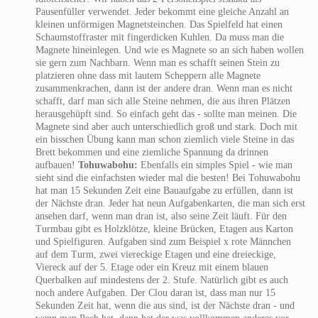
Pausenfüller verwendet. Jeder bekommt eine gleiche Anzahl an
kleinen unförmigen Magnetsteinchen. Das Spielfeld hat einen
Schaumstoffraster mit fingerdicken Kuhlen. Da muss man die
Magnete hineinlegen. Und wie es Magnete so an sich haben wollen
sie gern zum Nachbarn. Wenn man es schafft seinen Stein zu
platzieren ohne dass mit lautem Scheppern alle Magnete
zusammenkrachen, dann ist der andere dran. Wenn man es nicht
schafft, darf man sich alle Steine nehmen, die aus ihren Plätzen
herausgehüpft sind. So einfach geht das - sollte man meinen. Die
Magnete sind aber auch unterschiedlich groß und stark. Doch mit
ein bisschen Übung kann man schon ziemlich viele Steine in das
Brett bekommen und eine ziemliche Spannung da drinnen
aufbauen!
Tohuwabohu:
Ebenfalls ein simples Spiel - wie man
sieht sind die einfachsten wieder mal die besten! Bei Tohuwabohu
hat man 15 Sekunden Zeit eine Bauaufgabe zu erfüllen, dann ist
der Nächste dran. Jeder hat neun Aufgabenkarten, die man sich erst
ansehen darf, wenn man dran ist, also seine Zeit läuft. Für den
Turmbau gibt es Holzklötze, kleine Brücken, Etagen aus Karton
und Spielfiguren. Aufgaben sind zum Beispiel x rote Männchen
auf dem Turm, zwei viereckige Etagen und eine dreieckige,
Viereck auf der 5. Etage oder ein Kreuz mit einem blauen
Querbalken auf mindestens der 2. Stufe. Natürlich gibt es auch
noch andere Aufgaben. Der Clou daran ist, dass man nur 15
Sekunden Zeit hat, wenn die aus sind, ist der Nächste dran - und