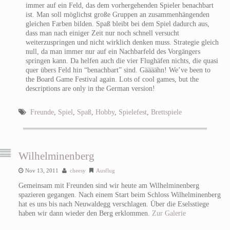
immer auf ein Feld, das dem vorhergehenden Spieler benachbart
ist. Man soll möglichst große Gruppen an zusammenhängenden
gleichen Farben bilden. Spaß bleibt bei dem Spiel dadurch aus,
dass man nach einiger Zeit nur noch schnell versucht
weiterzuspringen und nicht wirklich denken muss. Strategie gleich
null, da man immer nur auf ein Nachbarfeld des Vorgängers
springen kann. Da helfen auch die vier Flughäfen nichts, die quasi
quer übers Feld hin “benachbart” sind. Gäääähn!
We’ve been to
the Board Game Festival again. Lots of cool games, but the
descriptions are only in the German version!
Freunde
,
Spiel
,
Spaß
,
Hobby
,
Spielefest
,
Brettspiele
Wilhelminenberg
Nov 13, 2011
cheesy
Ausflug
Gemeinsam mit Freunden sind wir heute am Wilhelminenberg
spazieren gegangen. Nach einem Start beim Schloss Wilhelminenberg
hat es uns bis nach Neuwaldegg verschlagen. Über die Eselsstiege
haben wir dann wieder den Berg erklommen.
Zur Galerie