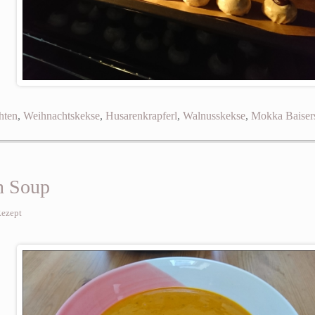
hten
,
Weihnachtskekse
,
Husarenkrapferl
,
Walnusskekse
,
Mokka Baiser
n Soup
ezept