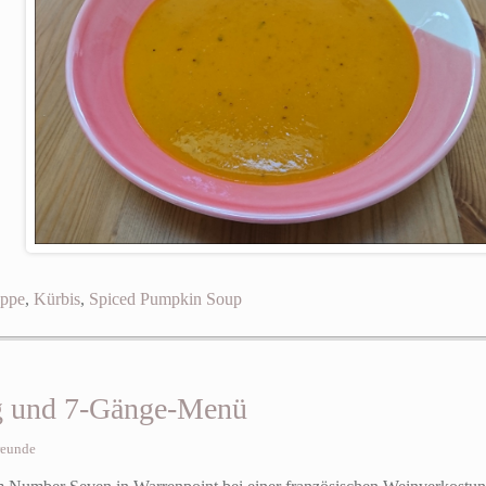
uppe
,
Kürbis
,
Spiced Pumpkin Soup
g und 7-Gänge-Menü
reunde