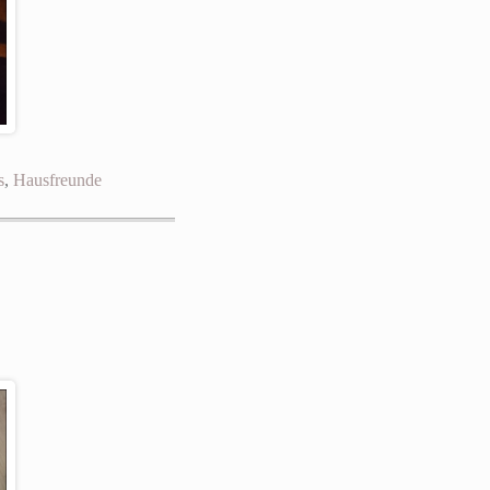
s
,
Hausfreunde