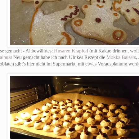
se gemacht - Altbewährtes:
Husaren Krapferl
(mit Kakao drinnen, wollt
alnuss
Neu gemacht habe ich nach Ulrikes Rezept die
Mokka Baisers
,
oblaten gibt’s hier nicht im Supermarkt, mit etwas Vorausplanung werd