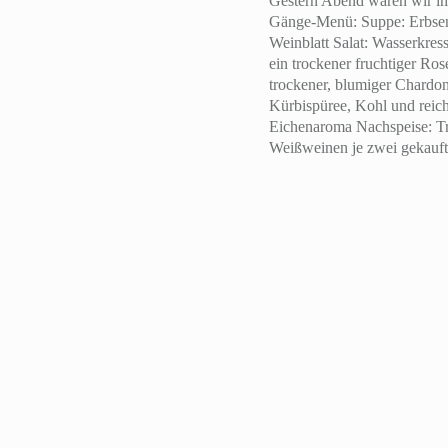
Gestern Abend waren wir im
Gänge-Menü: Suppe: Erbsen 
Weinblatt Salat: Wasserkres
ein trockener fruchtiger Ro
trockener, blumiger Chardon
Kürbispüree, Kohl und reich
Eichenaroma Nachspeise: Tr
Weißweinen je zwei gekauft