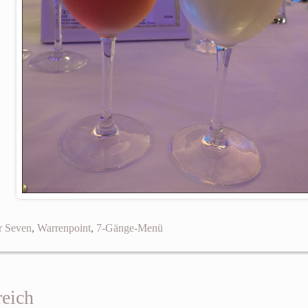
 Seven
,
Warrenpoint
,
7-Gänge-Menü
reich