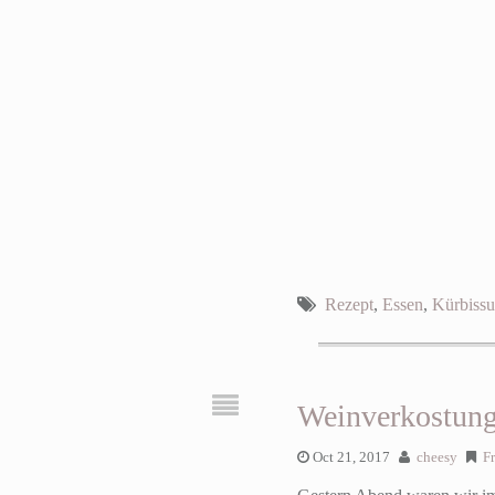
Rezept
,
Essen
,
Kürbiss
Weinverkostun
Oct 21, 2017
cheesy
F