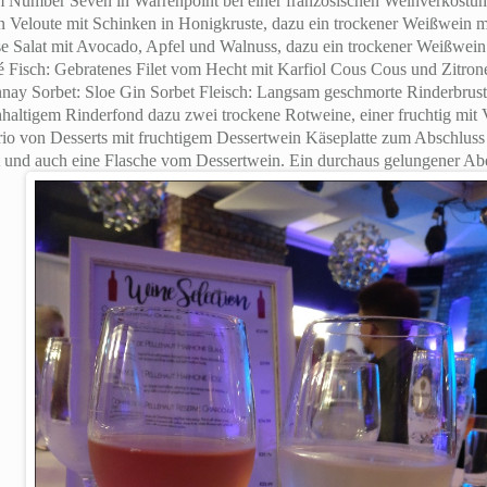
 Number Seven in Warrenpoint bei einer französischen Weinverkostun
Veloute mit Schinken in Honigkruste, dazu ein trockener Weißwein m
se Salat mit Avocado, Apfel und Walnuss, dazu ein trockener Weißwein
sé Fisch: Gebratenes Filet vom Hecht mit Karfiol Cous Cous und Zitron
nay Sorbet: Sloe Gin Sorbet Fleisch: Langsam geschmorte Rinderbrust 
haltigem Rinderfond dazu zwei trockene Rotweine, einer fruchtig mit V
io von Desserts mit fruchtigem Dessertwein Käseplatte zum Abschluss
 und auch eine Flasche vom Dessertwein. Ein durchaus gelungener Ab