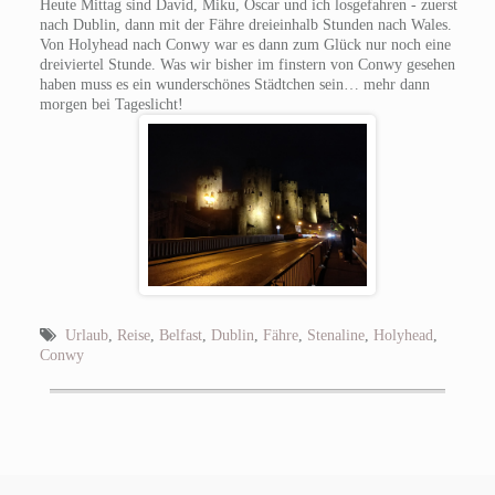
Heute Mittag sind David, Miku, Oscar und ich losgefahren - zuerst
nach Dublin, dann mit der Fähre dreieinhalb Stunden nach Wales.
Von Holyhead nach Conwy war es dann zum Glück nur noch eine
dreiviertel Stunde. Was wir bisher im finstern von Conwy gesehen
haben muss es ein wunderschönes Städtchen sein… mehr dann
morgen bei Tageslicht!
Urlaub
,
Reise
,
Belfast
,
Dublin
,
Fähre
,
Stenaline
,
Holyhead
,
Conwy