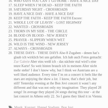
WHO SAYS YOU CAN’T GO HOME - HAVE A NICE DAY
SLEEP WHEN I’M DEAD - KEEP THE FAITH
SATURDAY NIGHT - CROSSROADS
HAVE A NICE DAY - HAVE A NICE DAY
KEEP THE FAITH - KEEP THE FAITH Encore:
WHOLE LOT OF LEAVIN’ - LOST HIGHWAY
WANTED - CROSSROADS
THORN IN MY SIDE - THE CIRCLE
BLOOD ON BLOOD - NEW JERSEY
PRAYER - SLIPPERY WHEN WET
WILD IS THE WIND - NEW JERSEY
ALWAYS - CROSSROADS
THESE DAYS - THESE DAYS Also 8 Zugaben - denen hat’s
glaub ich wirklich bei uns gefallen. Ich hab auch Fotos gemacht:
Zur Galerie
Aber eins weiß ich - das nächste mal wird’s eine
teure Karte! So weit hinten brauch ich in meinem Alter nicht
mehr stehn!
I don’t know why, but I think we Austrians are a
well liked audience. Every time I’m on a concert it feels like the
stars are enjoying the show a lot. I know, that’s their job, but
still! Yesterday evening at the Bon Jovi concert it wasn’t any
different and that was not only my imagination: They played 28
songs! In average they played 24 songs during this tour - at the
last concert in Athens only 22. So I guess they liked it in Vienna.
Musik
,
Konzert
,
Happel Stadium
,
Bon Jovi