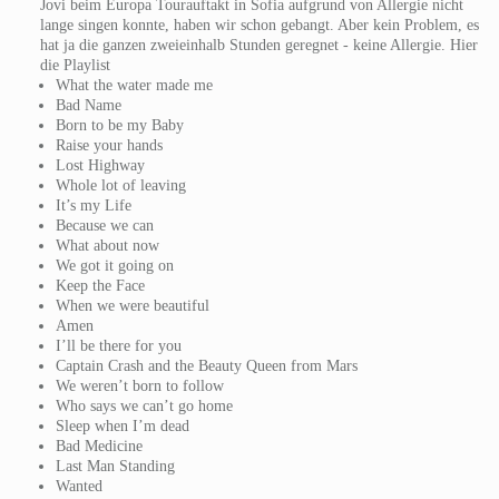
Jovi beim Europa Tourauftakt in Sofia aufgrund von Allergie nicht
lange singen konnte, haben wir schon gebangt. Aber kein Problem, es
hat ja die ganzen zweieinhalb Stunden geregnet - keine Allergie. Hier
die Playlist
What the water made me
Bad Name
Born to be my Baby
Raise your hands
Lost Highway
Whole lot of leaving
It’s my Life
Because we can
What about now
We got it going on
Keep the Face
When we were beautiful
Amen
I’ll be there for you
Captain Crash and the Beauty Queen from Mars
We weren’t born to follow
Who says we can’t go home
Sleep when I’m dead
Bad Medicine
Last Man Standing
Wanted