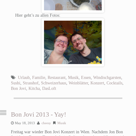
Hier geht’s zu allen Fotos:
Urlaub
,
Familie
,
Restaurant
,
Musik
,
Essen
,
Windischgarsten
,
Sushi
,
Strasshof
,
Schweizerhaus
,
Weinblätter
,
Konzert
,
Cocktails
,
Bon Jovi
,
Kitcha
,
DasLoft
Bon Jovi 2013 - Yay!
May 18, 2013
cheesy
Musik
Freitag war wieder Bon Jovi Konzert in Wien. Nachdem Jon Bon