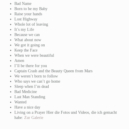
Bad Name
Born to be my Baby
Raise your hands
Lost Highway
Whole lot of leaving
It’s my Life
Because we can
What about now
We got it going on
Keep the Face
When we were beautiful
Amen
I’ll be there for you
Captain Crash and the Beauty Queen from Mars
We weren’t born to follow
Who says we can’t go home
Sleep when I’m dead
Bad Medicine
Last Man Standing
Wanted
Have a nice day
Living on a Prayer Hier die Fotos und Videos, die ich gemacht
habe:
Zur Galerie