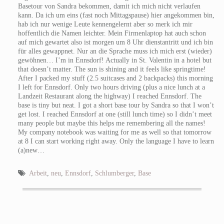
Basetour von Sandra bekommen, damit ich mich nicht verlaufen
kann. Da ich um eins (fast noch Mittagspause) hier angekommen bin,
hab ich nur wenige Leute kennengelernt aber so merk ich mir
hoffentlich die Namen leichter. Mein Firmenlaptop hat auch schon
auf mich gewartet also ist morgen um 8 Uhr dienstantritt und ich bin
für alles gewappnet. Nur an die Sprache muss ich mich erst (wieder)
gewöhnen…
I’m in Ennsdorf! Actually in St. Valentin in a hotel but
that doesn’t matter. The sun is shining and it feels like springtime!
After I packed my stuff (2.5 suitcases and 2 backpacks) this morning
I left for Ennsdorf. Only two hours driving (plus a nice lunch at a
Landzeit Restaurant along the highway) I reached Ennsdorf. The
base is tiny but neat. I got a short base tour by Sandra so that I won’t
get lost. I reached Ennsdorf at one (still lunch time) so I didn’t meet
many people but maybe this helps me remembering all the names!
My company notebook was waiting for me as well so that tomorrow
at 8 I can start working right away. Only the language I have to learn
(a)new…
Arbeit
,
neu
,
Ennsdorf
,
Schlumberger
,
Base