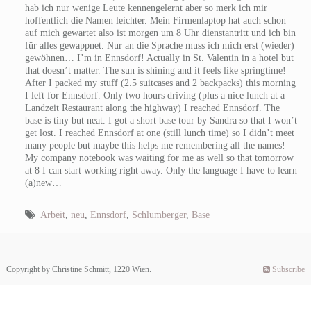
hab ich nur wenige Leute kennengelernt aber so merk ich mir
hoffentlich die Namen leichter. Mein Firmenlaptop hat auch schon
auf mich gewartet also ist morgen um 8 Uhr dienstantritt und ich bin
für alles gewappnet. Nur an die Sprache muss ich mich erst (wieder)
gewöhnen…
I’m in Ennsdorf! Actually in St. Valentin in a hotel but
that doesn’t matter. The sun is shining and it feels like springtime!
After I packed my stuff (2.5 suitcases and 2 backpacks) this morning
I left for Ennsdorf. Only two hours driving (plus a nice lunch at a
Landzeit Restaurant along the highway) I reached Ennsdorf. The
base is tiny but neat. I got a short base tour by Sandra so that I won’t
get lost. I reached Ennsdorf at one (still lunch time) so I didn’t meet
many people but maybe this helps me remembering all the names!
My company notebook was waiting for me as well so that tomorrow
at 8 I can start working right away. Only the language I have to learn
(a)new…
Arbeit
,
neu
,
Ennsdorf
,
Schlumberger
,
Base
Copyright by Christine Schmitt, 1220 Wien.
Subscribe