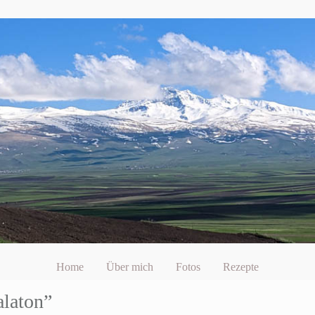
Home
Über mich
Fotos
Rezepte
alaton”