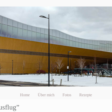
Home
Über mich
Fotos
Rezepte
usflug”