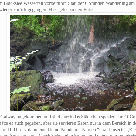
Blackslee Wasserfall vorbeiführt. Statt der 6 Stunden Wanderung am 
wieder zurück gegangen. Hier gehts zu den Fotos:
Galway angekommen und sind durch das Städtchen spaziert. Im O’Con
ätte es auch gegeben, aber sie servieren Essen nur in dem Bereich in 
… Um 10 Uhr ist dann eine kleine Parade mit Namen “Giant Insects” (Ri
esige Ameisen, zwei Grasbüschel, eine Spinne und eine Gottesanbeterin.