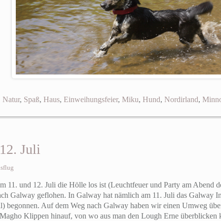
,
Natur
,
Spaß
,
Haus
,
Einweihungsfeier
,
Miku
,
Hund
,
Nordirland
,
Minn
12. Juli
sflug
am 11. und 12. Juli die Hölle los ist (Leuchtfeuer und Party am Abend
ach Galway geflohen. In Galway hat nämlich am 11. Juli das Galway Int
ival) begonnen. Auf dem Weg nach Galway haben wir einen Umweg über 
e Magho Klippen hinauf, von wo aus man den Lough Erne überblicken k