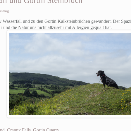
ll und Gortin Steinbruch
usflug
y Wasserfall und zu den Gortin Kalksteinbrüchen gewandert. Der Spaz
r und die Natur uns nicht allzusehr mit Allergien gequält hat.
and
,
Cranny Falls
,
Gortin Quarry