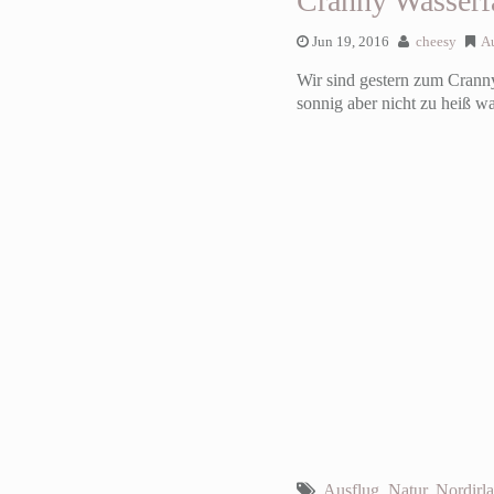
Cranny Wasserfa
Jun 19, 2016
cheesy
A
Wir sind gestern zum Crann
sonnig aber nicht zu heiß wa
Ausflug
,
Natur
,
Nordirl