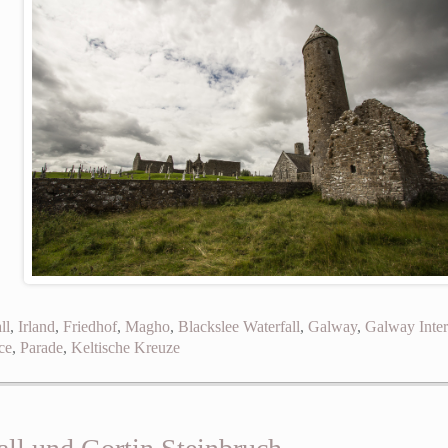
ll
,
Irland
,
Friedhof
,
Magho
,
Blackslee Waterfall
,
Galway
,
Galway Intern
ce
,
Parade
,
Keltische Kreuze