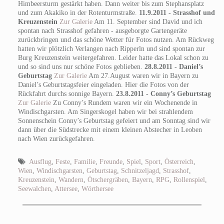
Himbeersturm gestärkt haben. Dann weiter bis zum Stephansplatz
und zum Akakiko in der Rotenturmstraße.
11.9.2011 - Strasshof und
Kreuzenstein
Zur Galerie
Am 11. September sind David und ich
spontan nach Strasshof gefahren - ausgeborgte Gartengeräte
zurückbringen und das schöne Wetter für Fotos nutzen. Am Rückweg
hatten wir plötzlich Verlangen nach Ripperln und sind spontan zur
Burg Kreuzenstein weitergefahren. Leider hatte das Lokal schon zu
und so sind uns nur schöne Fotos geblieben.
28.8.2011 - Daniel’s
Geburtstag
Zur Galerie
Am 27.August waren wir in Bayern zu
Daniel’s Geburtstagsfeier eingeladen. Hier die Fotos von der
Rückfahrt durchs sonnige Bayern.
23.8.2011 - Conny’s Geburtstag
Zur Galerie
Zu Conny’s Rundem waren wir ein Wochenende in
Windischgarsten. Am Singerskogel haben wir bei strahlendem
Sonnenschein Conny’s Geburtstag gefeiert und am Sonntag sind wir
dann über die Südstrecke mit einem kleinen Abstecher in Leoben
nach Wien zurückgefahren.
Ausflug
,
Feste
,
Familie
,
Freunde
,
Spiel
,
Sport
,
Österreich
,
Wien
,
Windischgarsten
,
Geburtstag
,
Schnitzeljagd
,
Strasshof
,
Kreuzenstein
,
Wandern
,
Ötschergräben
,
Bayern
,
RPG
,
Rollenspiel
,
Seewalchen
,
Attersee
,
Wörthersee