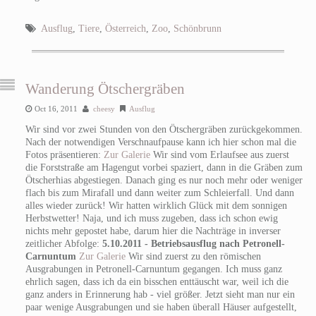
Ausflug
,
Tiere
,
Österreich
,
Zoo
,
Schönbrunn
Wanderung Ötschergräben
Oct 16, 2011
cheesy
Ausflug
Wir sind vor zwei Stunden von den Ötschergräben zurückgekommen.
Nach der notwendigen Verschnaufpause kann ich hier schon mal die
Fotos präsentieren:
Zur Galerie
Wir sind vom Erlaufsee aus zuerst
die Forststraße am Hagengut vorbei spaziert, dann in die Gräben zum
Ötscherhias abgestiegen. Danach ging es nur noch mehr oder weniger
flach bis zum Mirafall und dann weiter zum Schleierfall. Und dann
alles wieder zurück! Wir hatten wirklich Glück mit dem sonnigen
Herbstwetter!
Naja, und ich muss zugeben, dass ich schon ewig
nichts mehr gepostet habe, darum hier die Nachträge in inverser
zeitlicher Abfolge:
5.10.2011 - Betriebsausflug nach Petronell-
Carnuntum
Zur Galerie
Wir sind zuerst zu den römischen
Ausgrabungen in Petronell-Carnuntum gegangen. Ich muss ganz
ehrlich sagen, dass ich da ein bisschen enttäuscht war, weil ich die
ganz anders in Erinnerung hab - viel größer. Jetzt sieht man nur ein
paar wenige Ausgrabungen und sie haben überall Häuser aufgestellt,