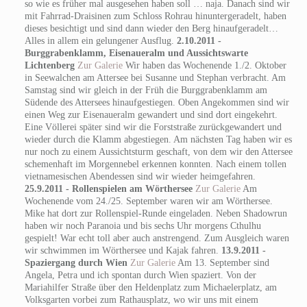
so wie es früher mal ausgesehen haben soll … naja. Danach sind wir
mit Fahrrad-Draisinen zum Schloss Rohrau hinuntergeradelt, haben
dieses besichtigt und sind dann wieder den Berg hinaufgeradelt…
Alles in allem ein gelungener Ausflug.
2.10.2011 -
Burggrabenklamm, Eisenaueralm und Aussichtswarte
Lichtenberg
Zur Galerie
Wir haben das Wochenende 1./2. Oktober
in Seewalchen am Attersee bei Susanne und Stephan verbracht. Am
Samstag sind wir gleich in der Früh die Burggrabenklamm am
Südende des Attersees hinaufgestiegen. Oben Angekommen sind wir
einen Weg zur Eisenaueralm gewandert und sind dort eingekehrt.
Eine Völlerei später sind wir die Forststraße zurückgewandert und
wieder durch die Klamm abgestiegen. Am nächsten Tag haben wir es
nur noch zu einem Aussichtsturm geschaft, von dem wir den Attersee
schemenhaft im Morgennebel erkennen konnten. Nach einem tollen
vietnamesischen Abendessen sind wir wieder heimgefahren.
25.9.2011 - Rollenspielen am Wörthersee
Zur Galerie
Am
Wochenende vom 24./25. September waren wir am Wörthersee.
Mike hat dort zur Rollenspiel-Runde eingeladen. Neben Shadowrun
haben wir noch Paranoia und bis sechs Uhr morgens Cthulhu
gespielt! War echt toll aber auch anstrengend. Zum Ausgleich waren
wir schwimmen im Wörthersee und Kajak fahren.
13.9.2011 -
Spaziergang durch Wien
Zur Galerie
Am 13. September sind
Angela, Petra und ich spontan durch Wien spaziert. Von der
Mariahilfer Straße über den Heldenplatz zum Michaelerplatz, am
Volksgarten vorbei zum Rathausplatz, wo wir uns mit einem