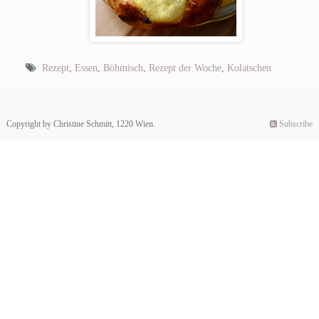
Rezept
,
Essen
,
Böhmisch
,
Rezept der Woche
,
Kolatschen
Copyright by Christine Schmitt, 1220 Wien.
Subscribe