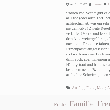
Sep 14, 2007
cheesy
A
Südlich von Vechta gibt es 
an Erde (oder auch Torf) he
aufgeschichtet, was ein sehr
nie dem GPS! Zweite Regel: 
verlaufen! Vierte und letzt
dem Auto weitergefahren, ob
noch ohne Probleme fahren, 
Firmenpassat aufgessessen 
rückwärts aus dem Loch wi
dann auch, aber mit einem 
Nähe getraut und hat uns st
bei einem netten Bauern ang
auch ohne Schwierigkeiten
Ausflug
,
Fotos
,
Moor
,
A
Fre
Familie
Feste