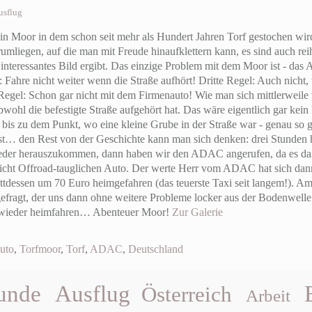
usflug
ein Moor in dem schon seit mehr als Hundert Jahren Torf gestochen wird
rumliegen, auf die man mit Freude hinaufklettern kann, es sind auch re
 interessantes Bild ergibt. Das einzige Problem mit dem Moor ist - das 
Fahre nicht weiter wenn die Straße aufhört! Dritte Regel: Auch nicht
e Regel: Schon gar nicht mit dem Firmenauto! Wie man sich mittlerweil
wohl die befestigte Straße aufgehört hat. Das wäre eigentlich gar kei
bis zu dem Punkt, wo eine kleine Grube in der Straße war - genau so
ist… den Rest von der Geschichte kann man sich denken: drei Stunden 
eder herauszukommen, dann haben wir den ADAC angerufen, da es dan
nicht Offroad-tauglichen Auto. Der werte Herr vom ADAC hat sich dann
attdessen um 70 Euro heimgefahren (das teuerste Taxi seit langem!). 
efragt, der uns dann ohne weitere Probleme locker aus der Bodenwell
 wieder heimfahren… Abenteuer Moor!
Zur Galerie
uto
,
Torfmoor
,
Torf
,
ADAC
,
Deutschland
unde
Ausflug
Österreich
Arbeit