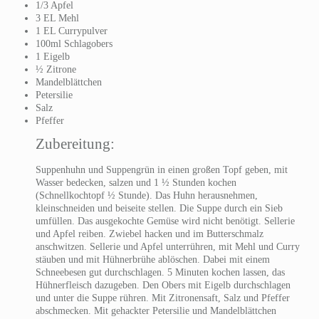
1/3 Apfel
3 EL Mehl
1 EL Currypulver
100ml Schlagobers
1 Eigelb
½ Zitrone
Mandelblättchen
Petersilie
Salz
Pfeffer
Zubereitung:
Suppenhuhn und Suppengrün in einen großen Topf geben, mit
Wasser bedecken, salzen und 1 ½ Stunden kochen
(Schnellkochtopf ½ Stunde). Das Huhn herausnehmen,
kleinschneiden und beiseite stellen. Die Suppe durch ein Sieb
umfüllen. Das ausgekochte Gemüse wird nicht benötigt. Sellerie
und Apfel reiben. Zwiebel hacken und im Butterschmalz
anschwitzen. Sellerie und Apfel unterrühren, mit Mehl und Curry
stäuben und mit Hühnerbrühe ablöschen. Dabei mit einem
Schneebesen gut durchschlagen. 5 Minuten kochen lassen, das
Hühnerfleisch dazugeben. Den Obers mit Eigelb durchschlagen
und unter die Suppe rühren. Mit Zitronensaft, Salz und Pfeffer
abschmecken. Mit gehackter Petersilie und Mandelblättchen