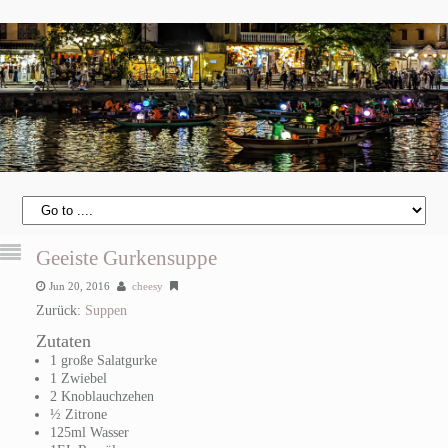
Geeiste Gurkensuppe
Jun 20, 2016
cheesy
Zurück:
Suppen
Zutaten
1 große Salatgurke
1 Zwiebel
2 Knoblauchzehen
½ Zitrone
125ml Wasser