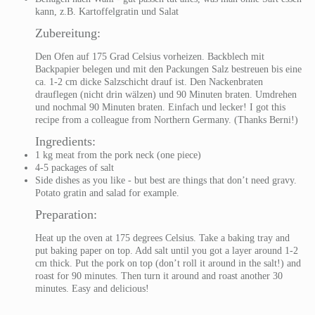
kann, z.B. Kartoffelgratin und Salat
Zubereitung:
Den Ofen auf 175 Grad Celsius vorheizen. Backblech mit
Backpapier belegen und mit den Packungen Salz bestreuen bis eine
ca. 1-2 cm dicke Salzschicht drauf ist. Den Nackenbraten
drauflegen (nicht drin wälzen) und 90 Minuten braten. Umdrehen
und nochmal 90 Minuten braten. Einfach und lecker!
I got this
recipe from a colleague from Northern Germany. (Thanks Berni!)
Ingredients:
1 kg meat from the pork neck (one piece)
4-5 packages of salt
Side dishes as you like - but best are things that don’t need gravy.
Potato gratin and salad for example.
Preparation:
Heat up the oven at 175 degrees Celsius. Take a baking tray and
put baking paper on top. Add salt until you got a layer around 1-2
cm thick. Put the pork on top (don’t roll it around in the salt!) and
roast for 90 minutes. Then turn it around and roast another 30
minutes. Easy and delicious!