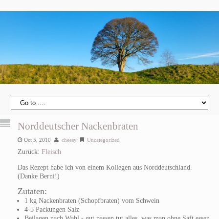
Norddeutscher Nackenbraten
Oct 5, 2010
cheesy
Uncategorized
Zurück:
Fleisch
Das Rezept habe ich von einem Kollegen aus Norddeutschland.
(Danke Berni!)
Zutaten:
1 kg Nackenbraten (Schopfbraten) vom Schwein
4-5 Packungen Salz
Beilagen nach Wahl - gut passen tut alles, was man ohne Saft essen