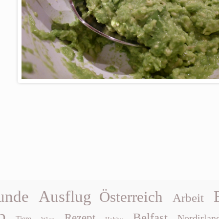
unde
Ausflug
Österreich
Arbeit
b
Belfast
Rezept
Nordirlan
Tiere