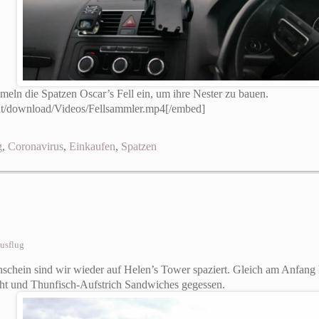
ln die Spatzen Oscar’s Fell ein, um ihre Nester zu bauen.
at/download/Videos/Fellsammler.mp4[/embed]
g
,
Coronavirus
,
Einkaufen
,
Spatzen
usflug
chein sind wir wieder auf Helen’s Tower spaziert. Gleich am Anfang 
ht und Thunfisch-Aufstrich Sandwiches gegessen.