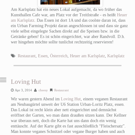
Am Karlsplatz hat ein neues Lokal aufgemacht, da wo früher das
Kunsthallen Cafe war, am Platz vor der Treitlstraße - es heißt
Heuer
am Karlsplatz
. Das Essen ist dort 1A und das coolste daran ist, dass
ein Urban Farming Projekt daran angeschlossen ist und dass sie ganz
viele selbst eingelegte Sachen direkt auf die Speisen bzw. in die
Getränke geben! Es ist schön eingerichtet, war aber Randvoll. D.h.
wer hingehen möchte sollte tunlichst rechtzeitig reservieren!
Restaurant
,
Essen
,
Österreich
,
Heuer am Karlsplatz
,
Karlsplatz
Loving Hut
Apr 3, 2014
cheesy
Restaurant
Wir waren gestern Abend im
Loving Hut
, einem veganen Restaurant
am Neubaugürtel unweit der U6 Station Urban-Loritz Platz, essen.
Das Lokal ist recht klein aber nett eingerichtet und demnächst
eröffnet der Garten, wo man dann draußen sitzen kann. Der Kellner
war überaus nett, doch die Karte hat uns dann doch ein wenig
enttäuscht. Auf der Karte gibt es fast ausschließlich “Fleischersatz”.
Man konnte veganes Schnitzel oder vegane Burger haben und auch