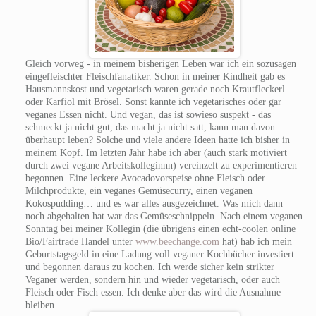
Gleich vorweg - in meinem bisherigen Leben war ich ein sozusagen
eingefleischter Fleischfanatiker. Schon in meiner Kindheit gab es
Hausmannskost und vegetarisch waren gerade noch Krautfleckerl
oder Karfiol mit Brösel. Sonst kannte ich vegetarisches oder gar
veganes Essen nicht. Und vegan, das ist sowieso suspekt - das
schmeckt ja nicht gut, das macht ja nicht satt, kann man davon
überhaupt leben? Solche und viele andere Ideen hatte ich bisher in
meinem Kopf. Im letzten Jahr habe ich aber (auch stark motiviert
durch zwei vegane Arbeitskolleginnn) vereinzelt zu experimentieren
begonnen. Eine leckere Avocadovorspeise ohne Fleisch oder
Milchprodukte, ein veganes Gemüsecurry, einen veganen
Kokospudding… und es war alles ausgezeichnet. Was mich dann
noch abgehalten hat war das Gemüseschnippeln. Nach einem veganen
Sonntag bei meiner Kollegin (die übrigens einen echt-coolen online
Bio/Fairtrade Handel unter
www.beechange.com
hat) hab ich mein
Geburtstagsgeld in eine Ladung voll veganer Kochbücher investiert
und begonnen daraus zu kochen. Ich werde sicher kein strikter
Veganer werden, sondern hin und wieder vegetarisch, oder auch
Fleisch oder Fisch essen. Ich denke aber das wird die Ausnahme
bleiben.