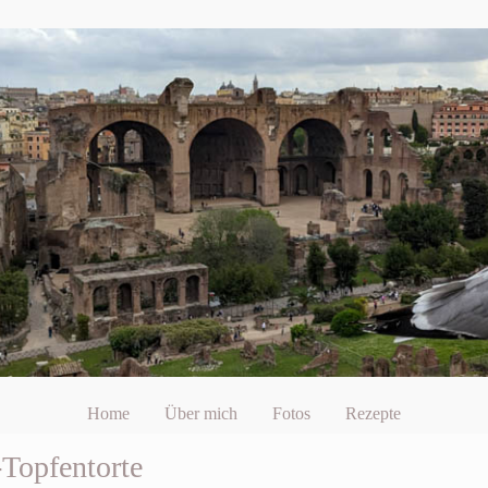
Home
Über mich
Fotos
Rezepte
Topfentorte