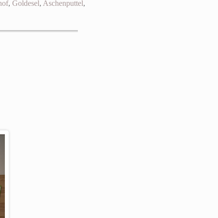
hof
,
Goldesel
,
Aschenputtel
,