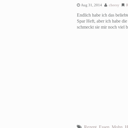
Aug 31, 2014
cheesy
R
Endlich habe ich das belieb
Spar Heft, aber ich habe d
schmeckt sie mir noch viel b
Rezept
,
Essen
,
Mohn
,
H