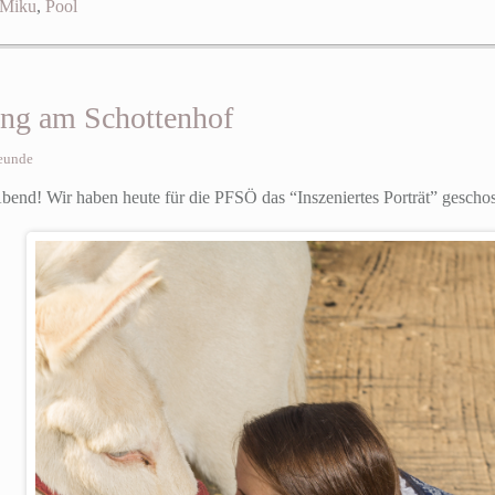
Miku
,
Pool
ng am Schottenhof
eunde
Abend! Wir haben heute für die PFSÖ das “Inszeniertes Porträt” gesch