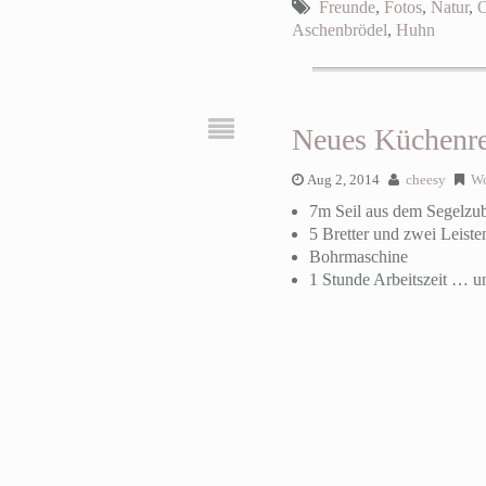
Freunde
,
Fotos
,
Natur
,
Ö
Aschenbrödel
,
Huhn
Neues Küchenre
Aug 2, 2014
cheesy
W
7m Seil aus dem Segelzu
5 Bretter und zwei Leist
Bohrmaschine
1 Stunde Arbeitszeit … u