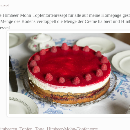
ezept
te Himbeer-Mohn-Topfentortenrezept für alle auf meine Homepage gestel
ie Menge des Bodens verdoppelt die Menge der Creme halbiert und Hi
esser!
imbeeren
,
Topfen
,
Torte
,
Himbeer-Mohn-Topfentorte