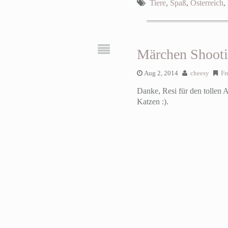
Tiere
,
Spaß
,
Österreich
,
Märchen Shooti
Aug 2, 2014
cheesy
Fr
Danke, Resi für den tollen 
Katzen :).