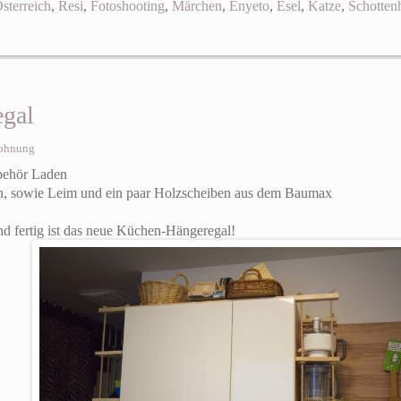
sterreich
,
Resi
,
Fotoshooting
,
Märchen
,
Enyeto
,
Esel
,
Katze
,
Schotten
gal
ohnung
behör Laden
en, sowie Leim und ein paar Holzscheiben aus dem Baumax
nd fertig ist das neue Küchen-Hängeregal!