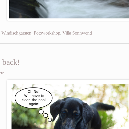
,
Windischgarsten
,
Fotoworkshop
,
Villa Sonnwend
 back!
ere