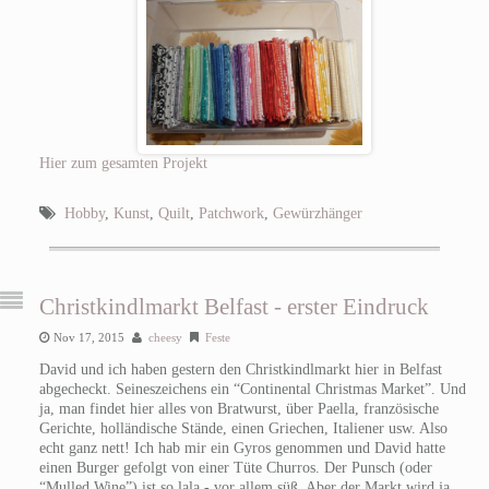
Hier zum gesamten Projekt
Hobby
,
Kunst
,
Quilt
,
Patchwork
,
Gewürzhänger
Christkindlmarkt Belfast - erster Eindruck
Nov 17, 2015
cheesy
Feste
David und ich haben gestern den Christkindlmarkt hier in Belfast
abgecheckt. Seineszeichens ein “Continental Christmas Market”. Und
ja, man findet hier alles von Bratwurst, über Paella, französische
Gerichte, holländische Stände, einen Griechen, Italiener usw. Also
echt ganz nett! Ich hab mir ein Gyros genommen und David hatte
einen Burger gefolgt von einer Tüte Churros. Der Punsch (oder
“Mulled Wine”) ist so lala - vor allem süß. Aber der Markt wird ja