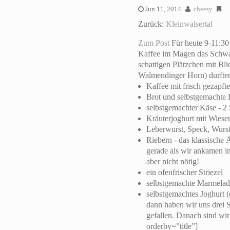
Jun 11, 2014
cheesy
Zurück:
Kleinwalsertal
Zum Post
Für heute 9-11:30
Kaffee im Magen das Schwar
schattigen Plätzchen mit Bl
Walmendinger Horn) durften 
Kaffee mit frisch gezapf
Brot und selbstgemachte 
selbstgemachter Käse - 2 
Kräuterjoghurt mit Wiese
Leberwurst, Speck, Wurst
Riebern - das klassische 
gerade als wir ankamen i
aber nicht nötig!
ein ofenfrischer Striezel
selbstgemachte Marmelad
selbstgemachtes Joghurt 
dann haben wir uns drei S
gefallen. Danach sind wir
orderby=”title”]