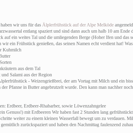
 haben wir uns für das
Älplerfrühstück auf der Alpe Melköde
angemelde
zwassertal entlang spaziert und sind dann auch um halb 10 am Ende d
ick auf ein weites Tal und die umliegenden Berge (Hoher Ifen und das 
wir ein Frühstück genießen, das seinen Namen echt verdient hat! Was
ter Kuhmilch
Butter
Sorten
nkräutern aus dem Tal
 und Salami aus der Region
Älplerfrühstück - Weizengrießbrei, der am Vortag mit Milch und ein bi
n der Pfanne in Butter angebrutzelt wurde. Den kann man nachher noc
en: Erdbeer, Erdbeer-Rhabarber, sowie Löwenzahngelee
(ein Genuss!) mit Erdbeeren Wir haben fast 2 Stunden lang gefrühstück
chritte weiter zu einem kleinen Wasserfall bewegt um zu verdauen. Miku
 gemütlich zurückspaziert und haben den Nachmittag faulenzend zuhaus