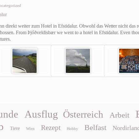
ncategorized
alur
n direkt weiter zum Hotel in Efstidalur. Obwohl das Wetter nicht das r
chossen.
From Þjóðveldisbær we went to a hotel in Efstidalur. Even tho
tures.
unde
Ausflug
Österreich
Arbeit
b
Belfast
Rezept
Nordirlan
Tiere
Wien
Hobby