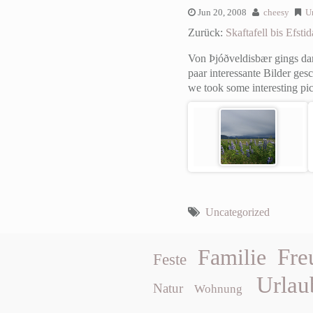
Jun 20, 2008
cheesy
U
Zurück:
Skaftafell bis Efstid
Von Þjóðveldisbær gings dan
paar interessante Bilder ges
we took some interesting pic
Uncategorized
Fre
Familie
Feste
Urlau
Natur
Wohnung