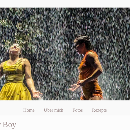
Home
Über mich
Fotos
Rezepte
r Boy