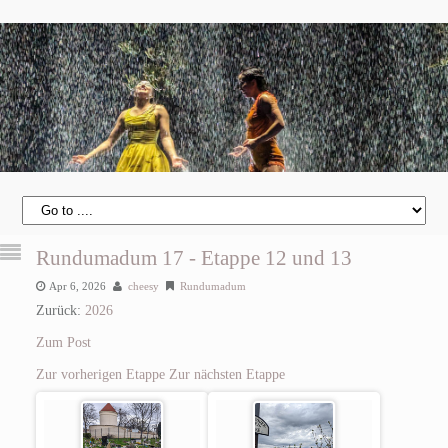
Rundumadum 17 - Etappe 12 und 13
Apr 6, 2026
cheesy
Rundumadum
Zurück:
2026
Zum Post
Zur vorherigen Etappe
Zur nächsten Etappe