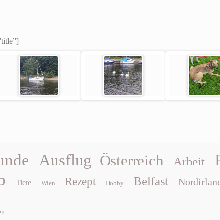
title”]
unde
Ausflug
Österreich
Arbeit
b
Belfast
Rezept
Nordirlan
Tiere
Wien
Hobby
en.