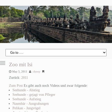
Zoo mit Isi
May 5, 2011
cheesy
Zurück:
2011
Zum Post
Es gibt auch noch Videos und zwar folgende:
Seehunde - Abstieg
Seehunde - gejagt von Pfleger
Seehunde - Aufstieg
Nasenbär - Ausgrabungen
Pelikan - Jungvögel