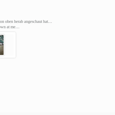
h von oben herab angeschaut hat…
 down at me…