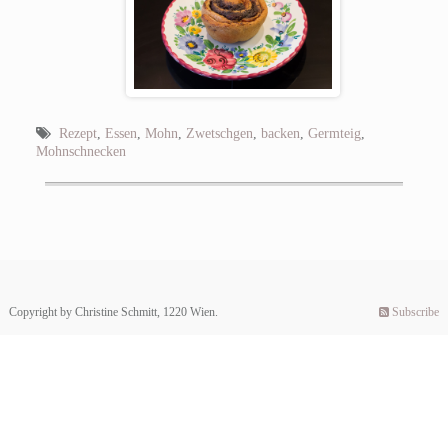
Rezept
,
Essen
,
Mohn
,
Zwetschgen
,
backen
,
Germteig
,
Mohnschnecken
Copyright by Christine Schmitt, 1220 Wien.
Subscribe