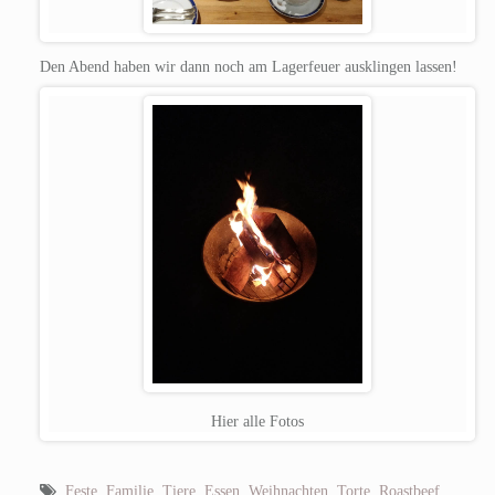
Den Abend haben wir dann noch am Lagerfeuer ausklingen lassen!
Hier alle Fotos
Feste
,
Familie
,
Tiere
,
Essen
,
Weihnachten
,
Torte
,
Roastbeef
,