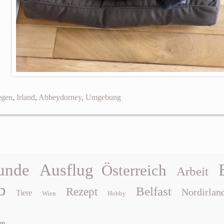
egen
,
Irland
,
Abbeydorney
,
Umgebung
unde
Ausflug
Österreich
Arbeit
b
Belfast
Rezept
Nordirlan
Tiere
Wien
Hobby
en.