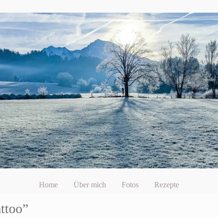
Home
Über mich
Fotos
Rezepte
ttoo”