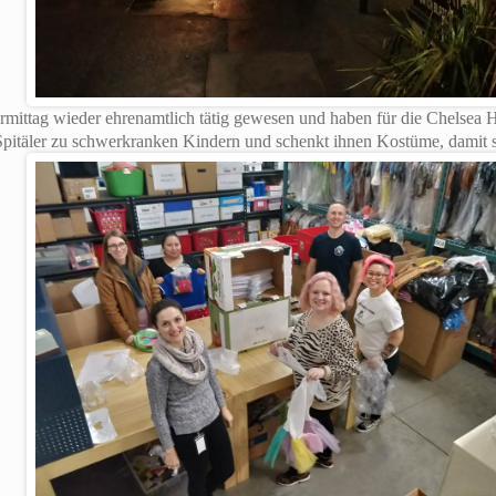
ormittag wieder ehrenamtlich tätig gewesen und haben für die Chelsea
in Spitäler zu schwerkranken Kindern und schenkt ihnen Kostüme, dami