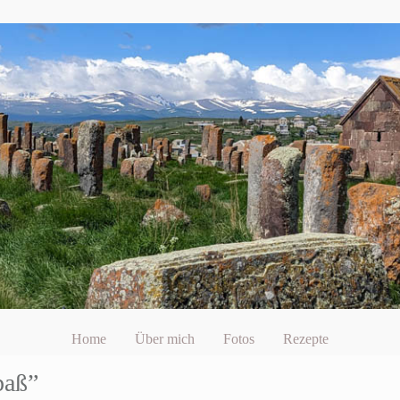
Home
Über mich
Fotos
Rezepte
paß”