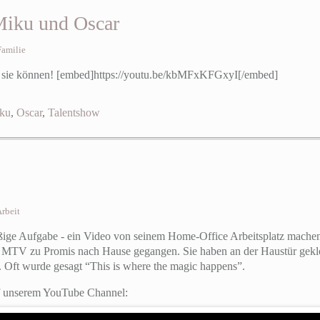
Miku und Oscar
Familie
 sie können! [embed]https://youtu.be/kbMFxKFGxyI[/embed]
ku
,
Oscar
,
Talentshow
rbeit
aßige Aufgabe - ein Video von seinem Home-Office Arbeitsplatz machen
st MTV zu Promis nach Hause gegangen. Sie haben an der Haustür geklo
. Oft wurde gesagt “This is where the magic happens”.
uf unserem YouTube Channel: