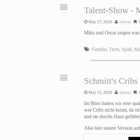
Talent-Show - 
May 27, 2020
cheesy
Miku und Oscar zeigen was
Familie
,
Tiere
,
Spaß
,
Mi
Schmitt's Cribs
May 15, 2020
cheesy
A
Im Büro hatten wir eine sp
wer Cribs nicht kennt, da i
und sie durchs Haus geführt
Also hier unsere Version a