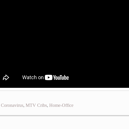
,
Coronavirus
,
MTV Cribs
,
Home-Office