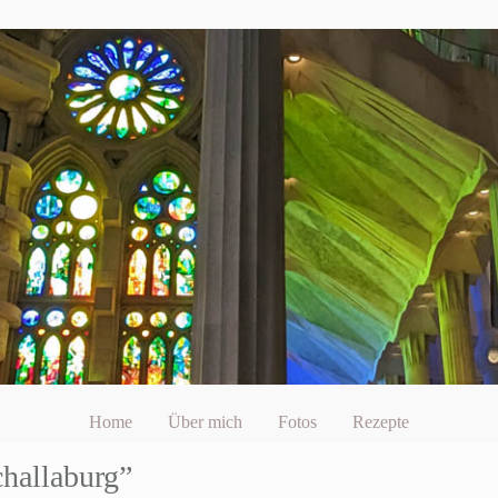
Home
Über mich
Fotos
Rezepte
challaburg”